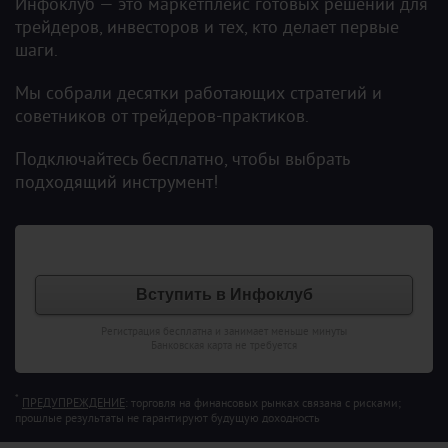
Инфоклуб — это маркетплейс готовых решений для
трейдеров, инвесторов и тех, кто делает первые
шаги.
Мы собрали десятки работающих стратегий и
советников от трейдеров-практиков.
Подключайтесь бесплатно, чтобы выбрать
подходящий инструмент!
Вступить в Инфоклуб
Регистрация бесплатна и занимает меньше минуты
Банковская карта не требуется
*
ПРЕДУПРЕЖДЕНИЕ
: торговля на финансовых рынках связана с рисками;
прошлые результаты не гарантируют будущую доходность