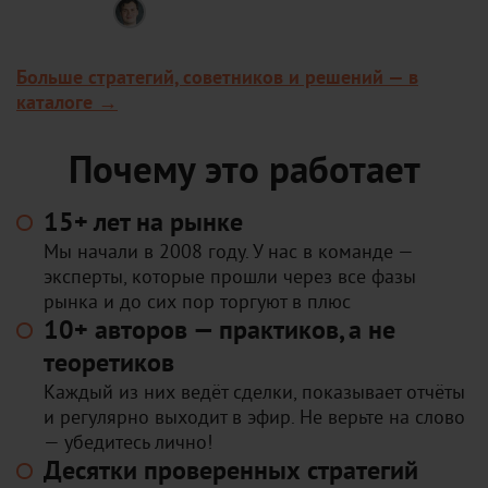
Владимир Чамин
Робот для циклического трейдинга:
за пару минут находит прибыльные
Больше стратегий, советников и решений — в
рыночные циклы на валютах, акциях
и фьючерсах. Можно запустить авто-
каталоге →
торговлю или торговать вручную по
найденным паттернам.
Почему это работает
15+ лет на рынке
Мы начали в 2008 году. У нас в команде —
эксперты, которые прошли через все фазы
рынка и до сих пор торгуют в плюс
10+ авторов — практиков, а не
теоретиков
Каждый из них ведёт сделки, показывает отчёты
и регулярно выходит в эфир. Не верьте на слово
— убедитесь лично!
Десятки проверенных стратегий