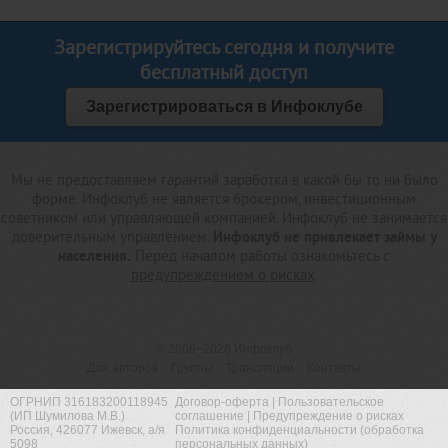
Зарегистрируйтесь сегодня и получите
бесплатный доступ
Зарегистрироваться в Инфоклубе
Мы не предоставляем гарантий заработка в какой бы то ни было
форме. Инфоклуб не является брокером, инвестиционным
советником или управляющей компанией. Инфоклуб не занимается
доверительным управлением.
Инфоклуб не привлекает займы у
населения.
Перед началом работы ознакомьтесь с
предупреждением о рисках
.
© 2008−2026
Инфоклуб
Для авторов
Группы
Трансляции
Контакты
ОГРНИП 316183200118945
Договор-оферта
|
Пользовательское
(ИП Шумилова М.В.)
соглашение
|
Предупреждение о рисках
Россия, 426077 Ижевск, а/я
Политика конфиденциальности (обработка
5098
персональных данных)