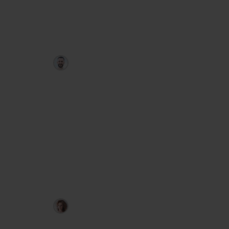
приходят в Telegram.
PriceRanger
Артём Дудкевич
Полностью автоматический советник
Forex: анализирует последние 3–8
недель, даёт прогноз с точностью ≈
75 %, сам рассчитывает объём, стоп-
лосс и тейк-профит и присылает
сигнал в Telegram за 30–60 минут до
входа.
LevelHunter
Любовь Зуева
Индикатор уровней активности: